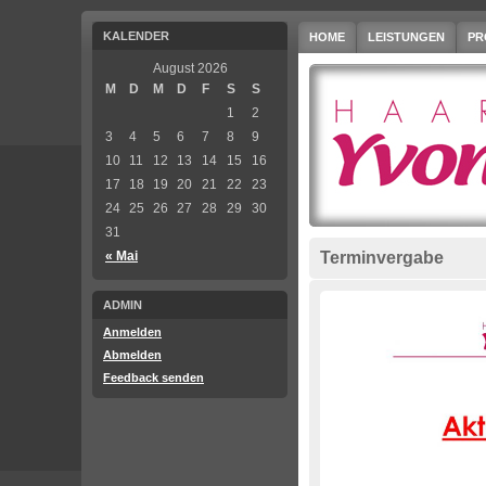
KALENDER
HOME
LEISTUNGEN
PR
August 2026
M
D
M
D
F
S
S
1
2
3
4
5
6
7
8
9
10
11
12
13
14
15
16
17
18
19
20
21
22
23
24
25
26
27
28
29
30
31
« Mai
Terminvergabe
ADMIN
Anmelden
Abmelden
Feedback senden