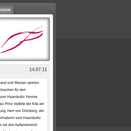
ESSUM
14.07.11
 Sand und Wasser spielen.
elsachen für den
 vom Haarstudio Yvonne
u Prinz stattete der Kita am
tung, Herr von Dörnberg, der
e Inhaberin vom Haarstudio
n sie den Außenbereich