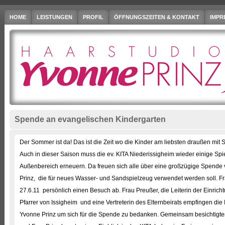
HOME
LEISTUNGEN
PROFIL
ÖFFNUNGSZEITEN & KONTAKT
IMPR
Spende an evangelischen Kindergarten
Der Sommer ist da! Das ist die Zeit wo die Kinder am liebsten draußen mit
Auch in dieser Saison muss die ev. KITA Niederissigheim wieder einige Spi
Außenbereich erneuern. Da freuen sich alle über eine großzügige Spende
Prinz, die für neues Wasser- und Sandspielzeug verwendet werden soll. Fra
27.6.11 persönlich einen Besuch ab. Frau Preußer, die Leiterin der Einrich
Pfarrer von Issigheim und eine Vertreterin des Elternbeirats empfingen di
Yvonne Prinz um sich für die Spende zu bedanken. Gemeinsam besichtigte