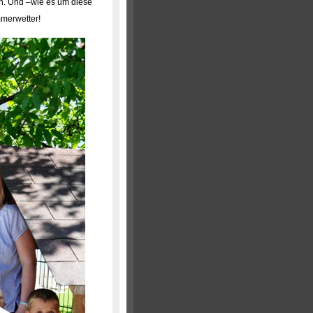
en. Und –wie es um diese
mmerwetter!