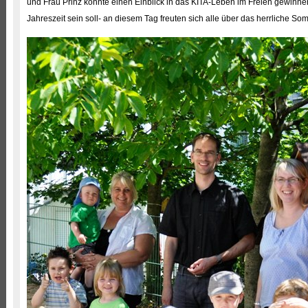
und Frau Prinz konnte einen Einblick in das KITA-Leben im Freien gewinn
Jahreszeit sein soll- an diesem Tag freuten sich alle über das herrliche So